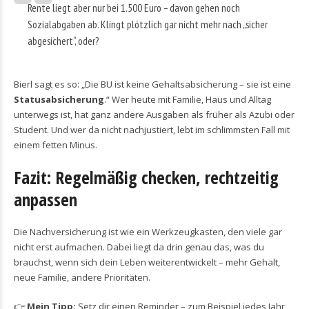
Rente liegt aber nur bei 1.500 Euro – davon gehen noch
Sozialabgaben ab. Klingt plötzlich gar nicht mehr nach „sicher
abgesichert“, oder?
Bierl sagt es so: „Die BU ist keine Gehaltsabsicherung – sie ist eine
Statusabsicherung
.“ Wer heute mit Familie, Haus und Alltag
unterwegs ist, hat ganz andere Ausgaben als früher als Azubi oder
Student. Und wer da nicht nachjustiert, lebt im schlimmsten Fall mit
einem fetten Minus.
Fazit: Regelmäßig checken, rechtzeitig
anpassen
Die Nachversicherung ist wie ein Werkzeugkasten, den viele gar
nicht erst aufmachen. Dabei liegt da drin genau das, was du
brauchst, wenn sich dein Leben weiterentwickelt – mehr Gehalt,
neue Familie, andere Prioritäten.
👉
Mein Tipp:
Setz dir einen Reminder – zum Beispiel jedes Jahr